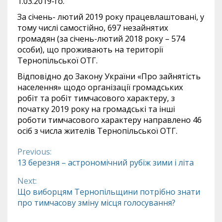
1.03.2019-го.
За січень- лютий 2019 року працевлаштовані, у
тому числі самостійно, 697 незайнятих
громадян (за січень-лютий 2018 року – 574
особи), що проживають на території
Тернопільської ОТГ.
Відповідно до Закону України «Про зайнятість
населення» щодо організації громадських
робіт та робіт тимчасового характеру, з
початку 2019 року на громадські та інші
роботи тимчасового характеру направлено 46
осіб з числа жителів Тернопільської ОТГ.
Previous:
Continue
13 березня – астрономічний рубіж зими і літа
Reading
Next:
Що виборцям Тернопільщини потрібно знати
про тимчасову зміну місця голосування?