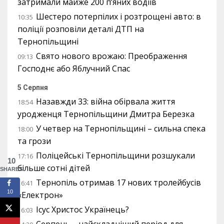
затримали майже 200 п’яних водіїв
Шестеро потерпілих і розтрощені авто: в
10:35
поліції розповіли деталі ДТП на
Тернопільщині
Свято нового врожаю: Преображення
09:13
Господнє або Яблучний Спас
5 Серпня
Назавжди 33: війна обірвала життя
18:54
уродженця Тернопільщини Дмитра Березка
У четвер на Тернопільщині – сильна спека
18:00
та грози
Поліцейські Тернопільщини розшукали
17:16
10
більше сотні дітей
SHARES
Тернопіль отримав 17 нових тролейбусів
16:41
10
«Електрон»
Ісус Христос Українець?
16:03
Серпень – найскладніший період для