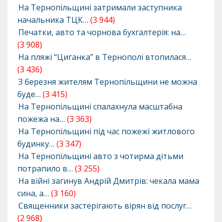
На Тернопільщині затримали заступника
начальника ТЦК…
(3 944)
Печатки, авто та чорнова бухгалтерія: на…
(3 908)
На пляжі “Циганка” в Тернополі втопилася…
(3 436)
З березня жителям Тернопільщини не можна
буде…
(3 415)
На Тернопільщині спалахнула масштабна
пожежа на…
(3 363)
На Тернопільщині під час пожежі житлового
будинку…
(3 347)
На Тернопільщині авто з чотирма дітьми
потрапило в…
(3 255)
На війні загинув Андрій Дмитрів: чекала мама
сина, а…
(3 160)
Священники застерігають вірян від послуг…
(2 968)