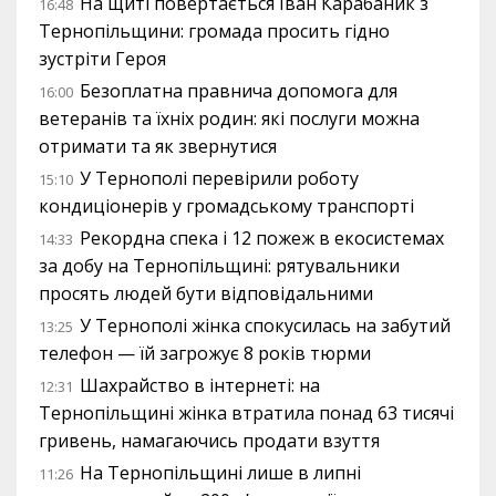
На щиті повертається Іван Карабаник з
16:48
Тернопільщини: громада просить гідно
зустріти Героя
Безоплатна правнича допомога для
16:00
ветеранів та їхніх родин: які послуги можна
отримати та як звернутися
У Тернополі перевірили роботу
15:10
кондиціонерів у громадському транспорті
Рекордна спека і 12 пожеж в екосистемах
14:33
за добу на Тернопільщині: рятувальники
просять людей бути відповідальними
У Тернополі жінка спокусилась на забутий
13:25
телефон — їй загрожує 8 років тюрми
Шахрайство в інтернеті: на
12:31
Тернопільщині жінка втратила понад 63 тисячі
гривень, намагаючись продати взуття
На Тернопільщині лише в липні
11:26