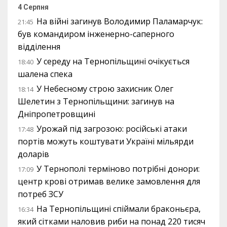
4 Серпня
На війні загинув Володимир Паламарчук:
21:45
був командиром інженерно-саперного
відділення
У середу на Тернопільщині очікується
18:40
шалена спека
У Небесному строю захисник Олег
18:14
Шелетин з Тернопільщини: загинув на
Дніпропетровщині
Урожай під загрозою: російські атаки
17:48
портів можуть коштувати Україні мільярди
доларів
У Тернополі терміново потрібні донори:
17:09
центр крові отримав велике замовлення для
потреб ЗСУ
На Тернопільщині спіймали браконьєра,
16:34
який сітками наловив риби на понад 220 тисяч