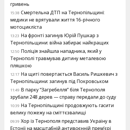
гривень
Смертельна ДТП на Тернопільщині:
15:38
медики не врятували життя 16-річного
мотоцикліста
На фронті загинув Юрій Пушкар з
13:23
Тернопільщини: війна забирає найкращих
Поліція знайшла нападника, який у
12:50
Тернополі травмував дитину металевою
пляшкою
На щиті повертається Василь Ришкевич з
12:17
Тернопільщини: загинув під Покровськом
В парку “Загребелля” біля Тернополя
11:49
зрубали 248 дерев — справу передали до суду
На Тернопільщині продовжують гасити
10:39
велику пожежу на сміттєзвалищі
Хор із Тернополя представив Україну в
09:39
Естонії на масштабній антивоєнній прем’єрі