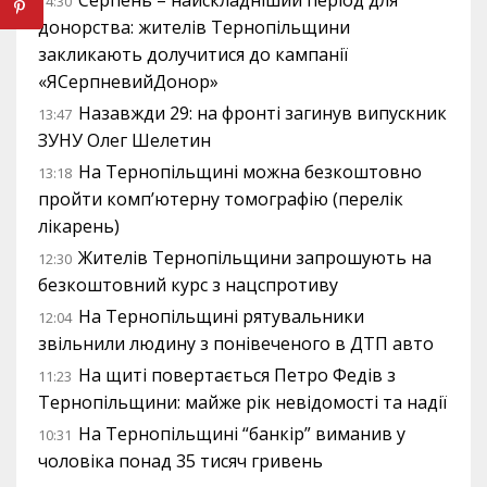
14:30
донорства: жителів Тернопільщини
закликають долучитися до кампанії
«ЯСерпневийДонор»
Назавжди 29: на фронті загинув випускник
13:47
ЗУНУ Олег Шелетин
На Тернопільщині можна безкоштовно
13:18
пройти комп’ютерну томографію (перелік
лікарень)
Жителів Тернопільщини запрошують на
12:30
безкоштовний курс з нацспротиву
На Тернопільщині рятувальники
12:04
звільнили людину з понівеченого в ДТП авто
На щиті повертається Петро Федів з
11:23
Тернопільщини: майже рік невідомості та надії
На Тернопільщині “банкір” виманив у
10:31
чоловіка понад 35 тисяч гривень