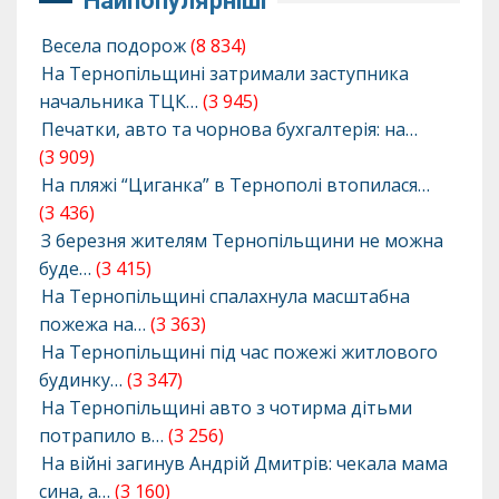
Найпопулярніші
Весела подорож
(8 834)
На Тернопільщині затримали заступника
начальника ТЦК…
(3 945)
Печатки, авто та чорнова бухгалтерія: на…
(3 909)
На пляжі “Циганка” в Тернополі втопилася…
(3 436)
З березня жителям Тернопільщини не можна
буде…
(3 415)
На Тернопільщині спалахнула масштабна
пожежа на…
(3 363)
На Тернопільщині під час пожежі житлового
будинку…
(3 347)
На Тернопільщині авто з чотирма дітьми
потрапило в…
(3 256)
На війні загинув Андрій Дмитрів: чекала мама
сина, а…
(3 160)