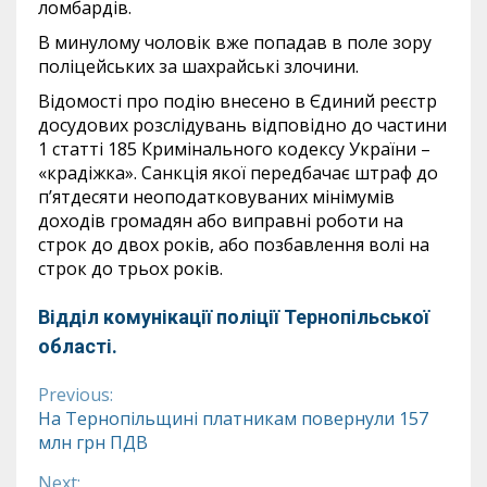
ломбардів.
В минулому чоловік вже попадав в поле зору
поліцейських за шахрайські злочини.
Відомості про подію внесено в Єдиний реєстр
досудових розслідувань відповідно до частини
1 статті 185 Кримінального кодексу України –
«крадіжка». Санкція якої передбачає штраф до
п’ятдесяти неоподатковуваних мінімумів
доходів громадян або виправні роботи на
строк до двох років, або позбавлення волі на
строк до трьох років.
Відділ комунікації поліції Тернопільської
області.
Previous:
Continue
На Тернопільщині платникам повернули 157
млн грн ПДВ
Reading
Next: