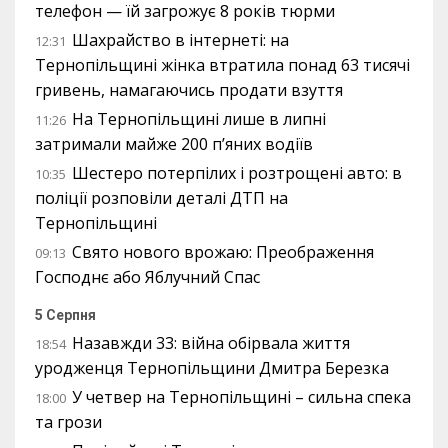
телефон — їй загрожує 8 років тюрми
Шахрайство в інтернеті: на
12:31
Тернопільщині жінка втратила понад 63 тисячі
гривень, намагаючись продати взуття
На Тернопільщині лише в липні
11:26
затримали майже 200 п’яних водіїв
Шестеро потерпілих і розтрощені авто: в
10:35
поліції розповіли деталі ДТП на
Тернопільщині
Свято нового врожаю: Преображення
09:13
Господнє або Яблучний Спас
5 Серпня
Назавжди 33: війна обірвала життя
18:54
уродженця Тернопільщини Дмитра Березка
У четвер на Тернопільщині – сильна спека
18:00
та грози