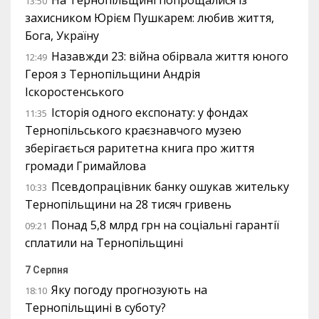
На Тернопільщині попрощалися із
13:50
захисником Юрієм Пушкарем: любив життя,
Бога, Україну
Назавжди 23: війна обірвала життя юного
12:49
Героя з Тернопільщини Андрія
Іскоростенського
Історія одного експонату: у фондах
11:35
Тернопільського краєзнавчого музею
зберігається раритетна книга про життя
громади Гримайлова
Псевдопрацівник банку ошукав жительку
10:33
Тернопільщини на 28 тисяч гривень
Понад 5,8 млрд грн на соціальні гарантії
09:21
сплатили на Тернопільщині
7 Серпня
Яку погоду прогнозують на
18:10
Тернопільщині в суботу?