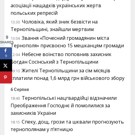
асоціації нащадків українських жертв
польських репресій
Чоловіка, який зник безвісти на
13:30
Тернопільщині, знайшли мертвим
9
Звання «Почесний громадянин міста
13:04
SHARES
Тернополя» присвоєно 15 мешканцям громади
Небесне воїнство поповнив захисник
12:04
9
Богдан Сосінський з Тернопільщини
Жителі Тернопільщини за сім місяців
09:10
сплатили понад 1,6 млрд грн військового збору
6 Серпня
Тернопільські нацгвардійці відзначили
18:40
Преображення Господнє й помолилися за
захисників України
Спеку, дощ, грози та шквали прогнозують
18:15
тернополянам у п’ятницю