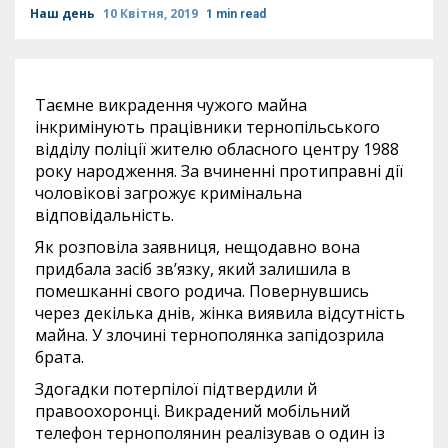
Наш день
10 Квітня, 2019
1 min read
Таємне викрадення чужого майна
інкримінують працівники тернопільського
відділу поліції жителю обласного центру 1988
року народження. За вчиненні протиправні дії
чоловікові загрожує кримінальна
відповідальність.
Як розповіла заявниця, нещодавно вона
придбала засіб зв’язку, який залишила в
помешканні свого родича. Повернувшись
через декілька днів, жінка виявила відсутність
майна. У злочині тернополянка запідозрила
брата.
Здогадки потерпілої підтвердили й
правоохоронці. Викрадений мобільний
телефон тернополянин реалізував о один із