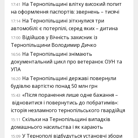
На Тернопільщині влітку високий попит
17:41
на оформлення паспортів: звернень – тисячі
На Тернопільщині зіткнулися три
17:14
автомобілі: є потерпілі, серед яких – дитина
Відійшов у Вічність захисник із
17:00
Тернопільщини Володимир Дичко
На Тернопільщині знімають
16:56
документальний цикл про ветеранок ОУН та
УПА
На Тернопільщині державі повернули
16:20
будівлю вартістю понад 50 млн грн
«Після поранення лише одне бажання –
15:43
відновитися і повернутись до побратимів»:
історія незламного тернопільського гвардійця
Скільки на Тернопільщині випадків
15:11
домашнього насильства і як карають
У Тернополі відбудуться установчі збори
15:09