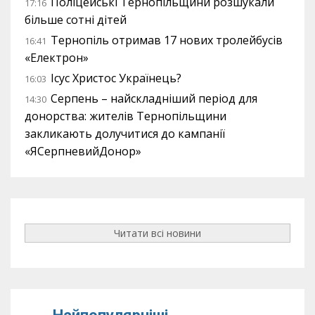
Поліцейські Тернопільщини розшукали
17:16
більше сотні дітей
Тернопіль отримав 17 нових тролейбусів
16:41
«Електрон»
Ісус Христос Українець?
16:03
Серпень – найскладніший період для
14:30
донорства: жителів Тернопільщини
закликають долучитися до кампанії
«ЯСерпневийДонор»
Читати всі новини