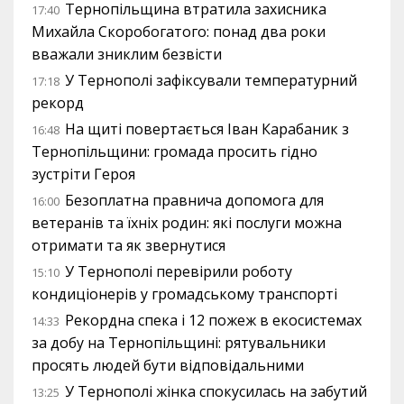
Тернопільщина втратила захисника
17:40
Михайла Скоробогатого: понад два роки
вважали зниклим безвісти
У Тернополі зафіксували температурний
17:18
рекорд
На щиті повертається Іван Карабаник з
16:48
Тернопільщини: громада просить гідно
зустріти Героя
Безоплатна правнича допомога для
16:00
ветеранів та їхніх родин: які послуги можна
отримати та як звернутися
У Тернополі перевірили роботу
15:10
кондиціонерів у громадському транспорті
Рекордна спека і 12 пожеж в екосистемах
14:33
за добу на Тернопільщині: рятувальники
просять людей бути відповідальними
У Тернополі жінка спокусилась на забутий
13:25