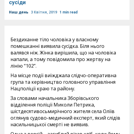
сусіди
Наш день
3 Квітня, 2019
1 min read
Бездиханне тіло чоловіка у власному
помешканні виявила сусідка. Біля нього
валявся ніж. Жінка вирішила, що на чоловіка
напали, а тому повідомила про жертву на
лінію “102”.
На місце події виїжджала слідчо-оперативна
група та керівництво головного управління
Нацполіції краю та району.
За словами начальника Зборівського
відділення поліції Миколи Петрика,
шістдесятивосьмирічного жителя села Оліїв
оглянув судово-медичний експерт, який слідів
насильницької смерті не виявив.