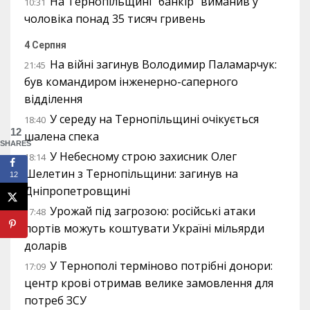
На Тернопільщині “банкір” виманив у
10:31
чоловіка понад 35 тисяч гривень
4 Серпня
На війні загинув Володимир Паламарчук:
21:45
був командиром інженерно-саперного
відділення
У середу на Тернопільщині очікується
18:40
12
шалена спека
SHARES
У Небесному строю захисник Олег
18:14
Шелетин з Тернопільщини: загинув на
12
Дніпропетровщині
Урожай під загрозою: російські атаки
17:48
портів можуть коштувати Україні мільярди
доларів
У Тернополі терміново потрібні донори:
17:09
центр крові отримав велике замовлення для
потреб ЗСУ