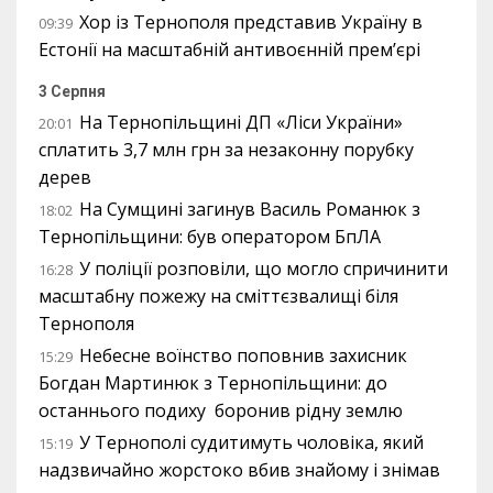
Хор із Тернополя представив Україну в
09:39
Естонії на масштабній антивоєнній прем’єрі
3 Серпня
На Тернопільщині ДП «Ліси України»
20:01
сплатить 3,7 млн грн за незаконну порубку
дерев
На Сумщині загинув Василь Романюк з
18:02
Тернопільщини: був оператором БпЛА
У поліції розповіли, що могло спричинити
16:28
масштабну пожежу на сміттєзвалищі біля
Тернополя
Небесне воїнство поповнив захисник
15:29
Богдан Мартинюк з Тернопільщини: до
останнього подиху боронив рідну землю
У Тернополі судитимуть чоловіка, який
15:19
надзвичайно жорстоко вбив знайому і знімав