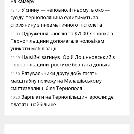
на камеру
У спину — неповнолітньому, в око —
13:45
сусіду: тернополянина судитимуть за
стрілянину з пневматичного пістолета
Одруження наосліп за $7000: як жінка з
13:00
Тернопільщини допомагала чоловікам
уникати мобілізації
На війні загинув Юрій Лошньовський з
12:19
Тернопільщини: ростиме без тата донька
Рятувальники другу добу гасять
11:50
масштабну пожежу на Малашівському
сміттєзвалищі біля Тернополя
Зарплати на Тернопільщині зросли: де
10:20
платять найбільше