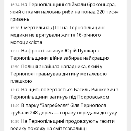
На Тернопільщині спіймали браконьєра,
16:34
який сітками наловив риби на понад 220 тисяч
гривень
Смертельна ДТП на Тернопільщині:
15:38
медики не врятували життя 16-річного
мотоцикліста
На фронті загинув Юрій Пушкар з
13:23
Тернопільщини: війна забирає найкращих
Поліція знайшла нападника, який у
12:50
Тернополі травмував дитину металевою
пляшкою
На щиті повертається Василь Ришкевич з
12:17
Тернопільщини: загинув під Покровськом
В парку “Загребелля” біля Тернополя
11:49
зрубали 248 дерев — справу передали до суду
На Тернопільщині продовжують гасити
10:39
велику пожежу на сміттєзвалищі