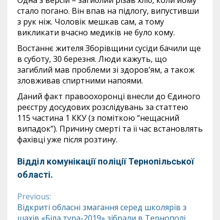
Одна з версій – загиблий різав хліб, коли йому
стало погано. Він впав на підлогу, випустивши
з рук ніж. Чоловік мешкав сам, а тому
викликати вчасно медиків не було кому.
Востаннє жителя Зборівщини сусіди бачили ще
в суботу, 30 березня. Люди кажуть, що
загиблий мав проблеми зі здоров’ям, а також
зловживав спиртними напоями.
Даний факт правоохоронці внесли до Єдиного
реєстру досудових розслідувань за статтею
115 частина 1 ККУ (з поміткою “нещасний
випадок”). Причину смерті та її час встановлять
фахівці уже після розтину.
Відділ комунікації поліції Тернопільської
області.
Previous:
Continue
Відкриті обласні змагання серед школярів з
шахів «Біла тура-2019» зібрали в Тернополі