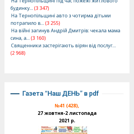
На Тернопільщині під час пожежі житлового
будинку…
(3 347)
На Тернопільщині авто з чотирма дітьми
потрапило в…
(3 255)
На війні загинув Андрій Дмитрів: чекала мама
сина, а…
(3 160)
Священники застерігають вірян від послуг…
(2 968)
Газета “Наш ДЕНЬ” в pdf
№41 (428),
27 жовтня-2 листопада
2021 р.