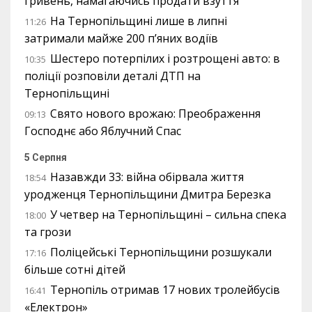
гривень, намагаючись продати взуття
На Тернопільщині лише в липні
11:26
затримали майже 200 п’яних водіїв
Шестеро потерпілих і розтрощені авто: в
10:35
поліції розповіли деталі ДТП на
Тернопільщині
Свято нового врожаю: Преображення
09:13
Господнє або Яблучний Спас
5 Серпня
Назавжди 33: війна обірвала життя
18:54
уродженця Тернопільщини Дмитра Березка
У четвер на Тернопільщині – сильна спека
18:00
та грози
Поліцейські Тернопільщини розшукали
17:16
більше сотні дітей
Тернопіль отримав 17 нових тролейбусів
16:41
«Електрон»