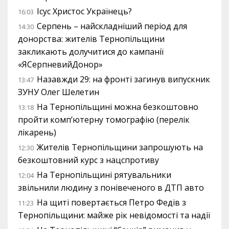
Ісус Христос Українець?
16:03
Серпень – найскладніший період для
14:30
донорства: жителів Тернопільщини
закликають долучитися до кампанії
«ЯСерпневийДонор»
Назавжди 29: на фронті загинув випускник
13:47
ЗУНУ Олег Шелетин
На Тернопільщині можна безкоштовно
13:18
пройти комп’ютерну томографію (перелік
лікарень)
Жителів Тернопільщини запрошують на
12:30
безкоштовний курс з нацспротиву
На Тернопільщині рятувальники
12:04
звільнили людину з понівеченого в ДТП авто
На щиті повертається Петро Федів з
11:23
Тернопільщини: майже рік невідомості та надії