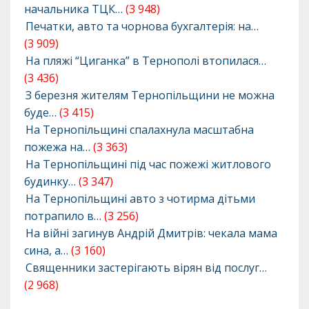
начальника ТЦК…
(3 948)
Печатки, авто та чорнова бухгалтерія: на…
(3 909)
На пляжі “Циганка” в Тернополі втопилася…
(3 436)
З березня жителям Тернопільщини не можна
буде…
(3 415)
На Тернопільщині спалахнула масштабна
пожежа на…
(3 363)
На Тернопільщині під час пожежі житлового
будинку…
(3 347)
На Тернопільщині авто з чотирма дітьми
потрапило в…
(3 256)
На війні загинув Андрій Дмитрів: чекала мама
сина, а…
(3 160)
Священники застерігають вірян від послуг…
(2 968)