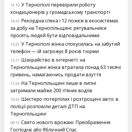
У Тернополі перевірили роботу
15:10
кондиціонерів у громадському транспорті
Рекордна спека і 12 пожеж в екосистемах
14:33
за добу на Тернопільщині: рятувальники
просять людей бути відповідальними
У Тернополі жінка спокусилась на забутий
13:25
телефон — їй загрожує 8 років тюрми
Шахрайство в інтернеті: на
12:31
Тернопільщині жінка втратила понад 63 тисячі
гривень, намагаючись продати взуття
На Тернопільщині лише в липні
11:26
затримали майже 200 п’яних водіїв
Шестеро потерпілих і розтрощені авто: в
10:35
поліції розповіли деталі ДТП на
Тернопільщині
Свято нового врожаю: Преображення
09:13
Господнє або Яблучний Спас