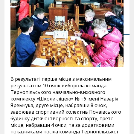
В результаті перше місце з максимальним
результатом 10 очок виборола команда
Тернопільського навчально-виховного
комплексу «Школи-ліцею» № т
6
імені Назарія
Яремчука, друге місце, набравши 8 очок,
завоював спортивний колектив Почаївського
будинку дитячої творчості та спорту, третє
місце, набравши 4 очки, та за додатковими
показниками посіла команда Тернопільської