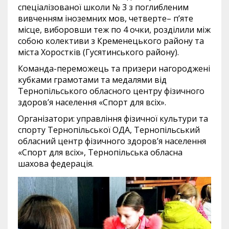
спеціалізованої школи № 3 з поглибленим
вивченням іноземних мов, четверте– п’яте
місце, виборовши теж по 4 очки, розділили між
собою колективи з Кременецького району та
міста Хоростків (Гусятинського району).
Команда-переможець та призери нагороджені
кубками грамотами та медалями від
Тернопільського обласного центру фізичного
здоров’я населення «Спорт для всіх».
Організатори: управління фізичної культури та
спорту Тернопільської ОДА, Тернопільський
обласний центр фізичного здоров’я населення
«Спорт для всіх», Тернопільська обласна
шахова федерація.