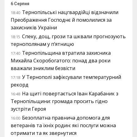
6 Серпня
Тернопільські нацгвардійці відзначили
18:40
Преображення Господнє й помолилися за
захисників України
Спеку, дощ, грози та шквали прогнозують
18:15
тернополянам у п’ятницю
Тернопільщина втратила захисника
17:40
Михайла Скоробогатого: понад два роки
вважали зниклим безвісти
У Тернополі зафіксували температурний
17:18
рекорд
На щиті повертається Іван Карабаник з
16:48
Тернопільщини: громада просить гідно
зустріти Героя
Безоплатна правнича допомога для
16:00
ветеранів та їхніх родин: які послуги можна
отримати та як звернутися