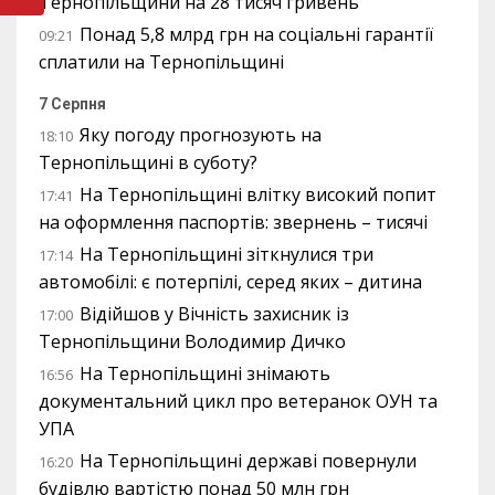
Тернопільщини на 28 тисяч гривень
Понад 5,8 млрд грн на соціальні гарантії
09:21
сплатили на Тернопільщині
7 Серпня
Яку погоду прогнозують на
18:10
Тернопільщині в суботу?
На Тернопільщині влітку високий попит
17:41
на оформлення паспортів: звернень – тисячі
На Тернопільщині зіткнулися три
17:14
автомобілі: є потерпілі, серед яких – дитина
Відійшов у Вічність захисник із
17:00
Тернопільщини Володимир Дичко
На Тернопільщині знімають
16:56
документальний цикл про ветеранок ОУН та
УПА
На Тернопільщині державі повернули
16:20
будівлю вартістю понад 50 млн грн