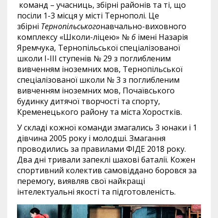
команд – учасниць, збірні районів та ті, що
посіли 1-3 місця у місті Тернополі. Це
збірні
Тернопільського
навчально-виховного
комплексу «Школи-ліцею» №
6
імені Назарія
Яремчука, Тернопільської спеціалізованої
школи І-ІІІ ступенів № 29 з поглибленим
вивченням іноземних мов, Тернопільської
спеціалізованої школи № 3 з поглибленим
вивченням іноземних мов, Почаївського
будинку дитячої творчості та спорту,
Кременецького району та міста Хоростків.
У складі кожної команди змагались 3 юнаки і 1
дівчина 2005 року і молодші. Змагання
проводились за правилами ФІДЕ 2018 року.
Два дні тривали запеклі шахові баталії. Кожен
спортивний колектив самовіддано боровся за
перемогу, виявляв свої найкращі
інтелектуальні якості та підготовленість.