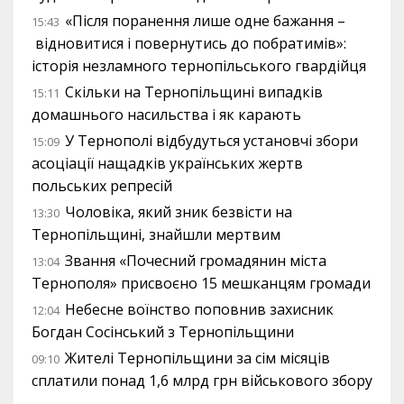
«Після поранення лише одне бажання –
15:43
відновитися і повернутись до побратимів»:
історія незламного тернопільського гвардійця
Скільки на Тернопільщині випадків
15:11
домашнього насильства і як карають
У Тернополі відбудуться установчі збори
15:09
асоціації нащадків українських жертв
польських репресій
Чоловіка, який зник безвісти на
13:30
Тернопільщині, знайшли мертвим
Звання «Почесний громадянин міста
13:04
Тернополя» присвоєно 15 мешканцям громади
Небесне воїнство поповнив захисник
12:04
Богдан Сосінський з Тернопільщини
Жителі Тернопільщини за сім місяців
09:10
сплатили понад 1,6 млрд грн військового збору