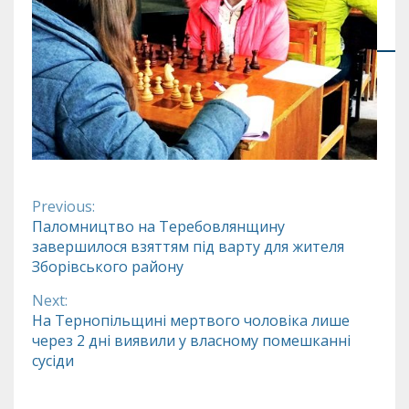
Previous:
Continue
Паломництво на Теребовлянщину
завершилося взяттям під варту для жителя
Reading
Зборівського району
Next:
На Тернопільщині мертвого чоловіка лише
через 2 дні виявили у власному помешканні
сусіди