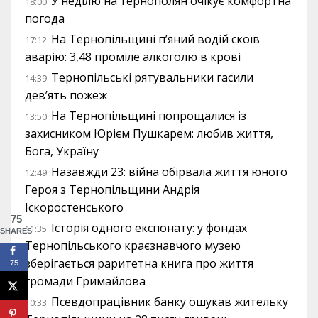
У неділю на тернополян очікує комфортна
18:00
погода
На Тернопільщині п’яний водій скоїв
17:12
аварію: 3,48 проміле алкоголю в крові
Тернопільські рятувальники гасили
14:39
дев’ять пожеж
На Тернопільщині попрощалися із
13:50
захисником Юрієм Пушкарем: любив життя,
Бога, Україну
Назавжди 23: війна обірвала життя юного
12:49
Героя з Тернопільщини Андрія
Іскоростенського
75
Історія одного експонату: у фондах
11:35
SHARES
Тернопільського краєзнавчого музею
зберігається раритетна книга про життя
75
громади Гримайлова
Псевдопрацівник банку ошукав жительку
10:33