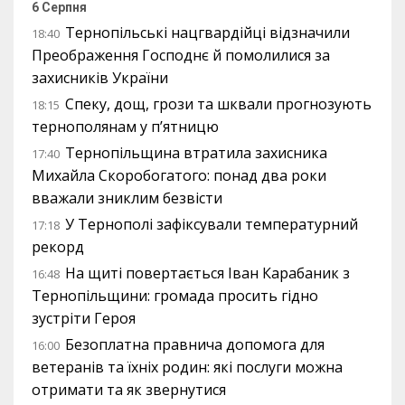
6 Серпня
Тернопільські нацгвардійці відзначили
18:40
Преображення Господнє й помолилися за
захисників України
Спеку, дощ, грози та шквали прогнозують
18:15
тернополянам у п’ятницю
Тернопільщина втратила захисника
17:40
Михайла Скоробогатого: понад два роки
вважали зниклим безвісти
У Тернополі зафіксували температурний
17:18
рекорд
На щиті повертається Іван Карабаник з
16:48
Тернопільщини: громада просить гідно
зустріти Героя
Безоплатна правнича допомога для
16:00
ветеранів та їхніх родин: які послуги можна
отримати та як звернутися