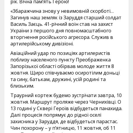
рік. Вічна пам’ять Герою!
«Збаражчина знову у невимовній скорботі…
Загинув наш земляк із Заруддя старший солдат
Василь Заєць. 41-річний воїн став на захист
України з першого дня повномасштабного
вторгнення російського агресора. Служив в
артилерійському дивізіоні.
Авіаційний удар по позиціях артилеристів
поблизу населеного пункту Преображенка
Запорізької області обірвав молоде життя 8
жовтня. Щиро співчуваємо осиротілим доньці
та сину, батькам, дружині, усій родині та
близьким.
Траурний кортеж будемо зустрічати завтра, 10
жовтня. Маршрут проляже через Чернихівці. О
13 годині у Сквері Героїв відбудеться панахида.
Далі процесія попрямує до рідної оселі
захисника у Заруддя, де відбудеться парастас.
Чин похорону – у п’ятницю, 11 жовтня, об 11