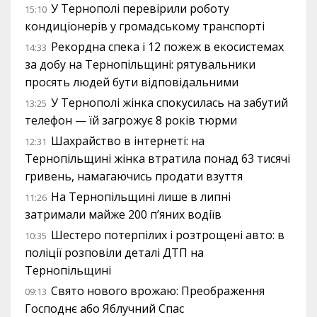
У Тернополі перевірили роботу
15:10
кондиціонерів у громадському транспорті
Рекордна спека і 12 пожеж в екосистемах
14:33
за добу на Тернопільщині: рятувальники
просять людей бути відповідальними
У Тернополі жінка спокусилась на забутий
13:25
телефон — їй загрожує 8 років тюрми
Шахрайство в інтернеті: на
12:31
Тернопільщині жінка втратила понад 63 тисячі
гривень, намагаючись продати взуття
На Тернопільщині лише в липні
11:26
затримали майже 200 п’яних водіїв
Шестеро потерпілих і розтрощені авто: в
10:35
поліції розповіли деталі ДТП на
Тернопільщині
Свято нового врожаю: Преображення
09:13
Господнє або Яблучний Спас