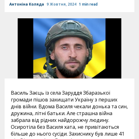
Антоніна Коляда
9 Жовтня, 2024
1 min read
Василь Заєць із села Заруддя Збаразької
громади пішов захищати Україну з перших
днів війни. Вдома Василя чекали донька та син,
дружина, літні батьки. Але страшна війна
забрала від рідних найдорожчу людину.
Осиротіла без Василя хата, не привітаються
більше до нього сусіди. Захиснику був лише 41