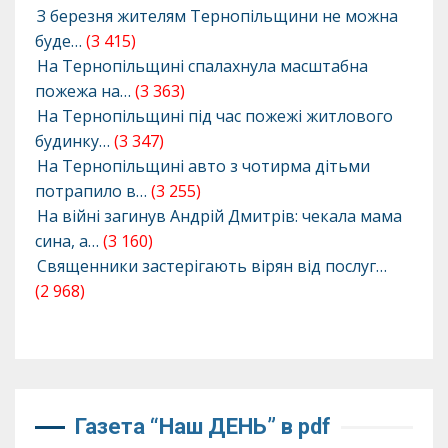
З березня жителям Тернопільщини не можна
буде…
(3 415)
На Тернопільщині спалахнула масштабна
пожежа на…
(3 363)
На Тернопільщині під час пожежі житлового
будинку…
(3 347)
На Тернопільщині авто з чотирма дітьми
потрапило в…
(3 255)
На війні загинув Андрій Дмитрів: чекала мама
сина, а…
(3 160)
Священники застерігають вірян від послуг…
(2 968)
Газета “Наш ДЕНЬ” в pdf