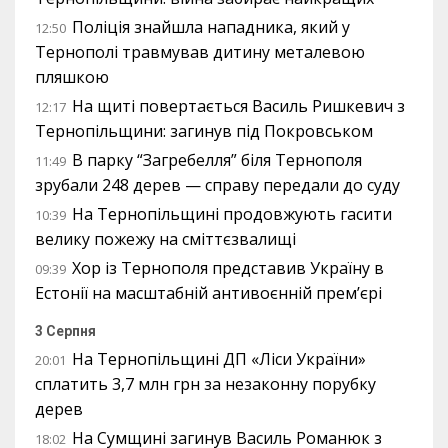
Поліція знайшла нападника, який у
12:50
Тернополі травмував дитину металевою
пляшкою
На щиті повертається Василь Ришкевич з
12:17
Тернопільщини: загинув під Покровськом
В парку “Загребелля” біля Тернополя
11:49
зрубали 248 дерев — справу передали до суду
На Тернопільщині продовжують гасити
10:39
велику пожежу на сміттєзвалищі
Хор із Тернополя представив Україну в
09:39
Естонії на масштабній антивоєнній прем’єрі
3 Серпня
На Тернопільщині ДП «Ліси України»
20:01
сплатить 3,7 млн грн за незаконну порубку
дерев
На Сумщині загинув Василь Романюк з
18:02