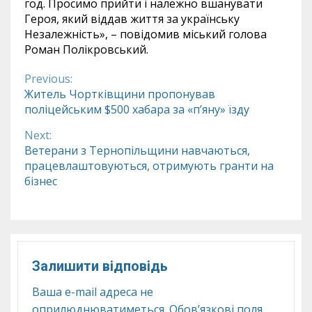
год. Просимо прийти і належно вшанувати
Героя, який віддав життя за українську
Незалежність», – повідомив міський голова
Роман Полікровський.
Previous:
Continue
Житель Чортківщини пропонував
поліцейським $500 хабара за «п’яну» їзду
Reading
Next:
Ветерани з Тернопільщини навчаються,
працевлаштовуються, отримують гранти на
бізнес
Залишити відповідь
Ваша e-mail адреса не
оприлюднюватиметься.
Обов’язкові поля