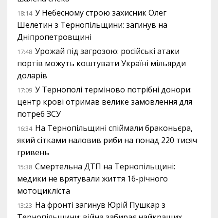
У Небесному строю захисник Олег
18:14
Шелетин з Тернопільщини: загинув на
Дніпропетровщині
Урожай під загрозою: російські атаки
17:48
портів можуть коштувати Україні мільярди
доларів
У Тернополі терміново потрібні донори:
17:09
центр крові отримав велике замовлення для
потреб ЗСУ
На Тернопільщині спіймали браконьєра,
16:34
який сітками наловив риби на понад 220 тисяч
гривень
Смертельна ДТП на Тернопільщині:
15:38
медики не врятували життя 16-річного
мотоцикліста
На фронті загинув Юрій Пушкар з
13:23
Тернопільщини: війна забирає найкращих