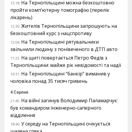
На Тернопільщині можна безкоштовно
13:18
пройти комп’ютерну томографію (перелік
лікарень)
Жителів Тернопільщини запрошують на
12:30
безкоштовний курс з нацспротиву
На Тернопільщині рятувальники
12:04
звільнили людину з понівеченого в ДТП авто
На щиті повертається Петро Федів з
11:23
Тернопільщини: майже рік невідомості та надії
На Тернопільщині “банкір” виманив у
10:31
чоловіка понад 35 тисяч гривень
4 Серпня
На війні загинув Володимир Паламарчук:
21:45
був командиром інженерно-саперного
відділення
У середу на Тернопільщині очікується
18:40
шалена спека