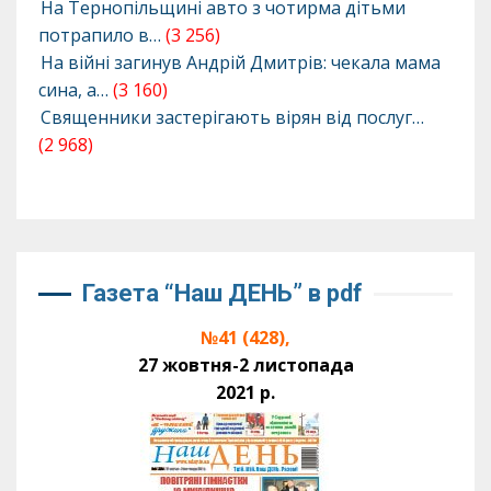
На Тернопільщині авто з чотирма дітьми
потрапило в…
(3 256)
На війні загинув Андрій Дмитрів: чекала мама
сина, а…
(3 160)
Священники застерігають вірян від послуг…
(2 968)
Газета “Наш ДЕНЬ” в pdf
№41 (428),
27 жовтня-2 листопада
2021 р.