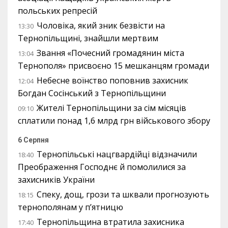
польських репресій
Чоловіка, який зник безвісти на
13:30
Тернопільщині, знайшли мертвим
Звання «Почесний громадянин міста
13:04
Тернополя» присвоєно 15 мешканцям громади
Небесне воїнство поповнив захисник
12:04
Богдан Сосінський з Тернопільщини
Жителі Тернопільщини за сім місяців
09:10
сплатили понад 1,6 млрд грн військового збору
6 Серпня
Тернопільські нацгвардійці відзначили
18:40
Преображення Господнє й помолилися за
захисників України
Спеку, дощ, грози та шквали прогнозують
18:15
тернополянам у п’ятницю
Тернопільщина втратила захисника
17:40