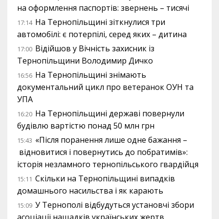
на оформлення паспортів: звернень – тисячі
На Тернопільщині зіткнулися три
17:14
автомобілі: є потерпілі, серед яких – дитина
Відійшов у Вічність захисник із
17:00
Тернопільщини Володимир Дичко
На Тернопільщині знімають
16:56
документальний цикл про ветеранок ОУН та
УПА
На Тернопільщині державі повернули
16:20
будівлю вартістю понад 50 млн грн
«Після поранення лише одне бажання –
15:43
відновитися і повернутись до побратимів»:
історія незламного тернопільського гвардійця
Скільки на Тернопільщині випадків
15:11
домашнього насильства і як карають
У Тернополі відбудуться установчі збори
15:09
асоціації нащадків українських жертв