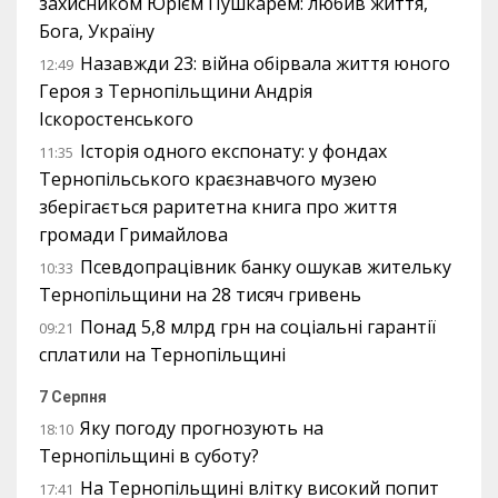
захисником Юрієм Пушкарем: любив життя,
Бога, Україну
Назавжди 23: війна обірвала життя юного
12:49
Героя з Тернопільщини Андрія
Іскоростенського
Історія одного експонату: у фондах
11:35
Тернопільського краєзнавчого музею
зберігається раритетна книга про життя
громади Гримайлова
Псевдопрацівник банку ошукав жительку
10:33
Тернопільщини на 28 тисяч гривень
Понад 5,8 млрд грн на соціальні гарантії
09:21
сплатили на Тернопільщині
7 Серпня
Яку погоду прогнозують на
18:10
Тернопільщині в суботу?
На Тернопільщині влітку високий попит
17:41