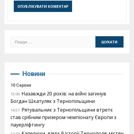
Пошук:
Новини
10 Серпня
Назавжди 20 років: на війні загинув
15:06
Богдан Шкатуляк з Тернопільщини
Рятувальник з Тернопільщини втретє
14:57
став срібним призером чемпіонату Європи з
пауерліфтингу
Капелюхи, віяла й історії Тернополя: містян
14:29