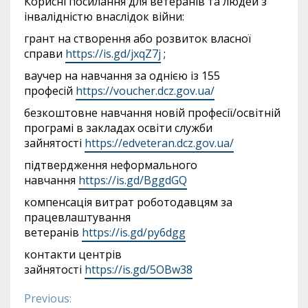
Корисні посилання для ветеранів та людей з
інвалідністю внаслідок війни:
грант на створення або розвиток власної
справи
https://is.gd/jxqZ7j
;
ваучер на навчання за однією із 155
професій
https://voucher.dcz.gov.ua/
безкоштовне навчання новій професії/освітній
програмі в закладах освіти служби
зайнятості
https://edveteran.dcz.gov.ua/
підтвердження неформального
навчання
https://is.gd/BggdGQ
компенсація витрат роботодавцям за
працевлаштування
ветеранів
https://is.gd/py6dgg
контакти центрів
зайнятості
https://is.gd/5OBw38
Previous:
Continue