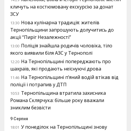
кличуть на костюмовану екскурсію за донат
ЗСУ
Нова кулінарна традиція: жителів
13:30
Тернопільщини запрошують долучитись до
акції “Пиріг Незалежності”
Поліція знайшла родичів чоловіка, тіло
13:00
якого виявили біля АЗС у Тернополі
На Тернопільщині попереджають про
12:20
шахраїв, які продають неіснуючі дрова
На Тернопільщині п’яний водій втікав від
11:46
поліції і потрапив у ДТП
Тернопільщина втратила захисника
10:53
Романа Склярчука: більше року вважали
зниклим безвісти
9 Серпня
У понеділок на Тернопільщині знову
18:01