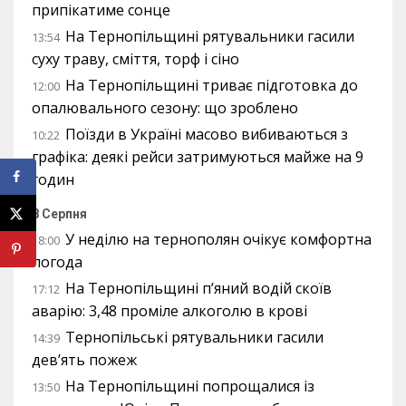
припікатиме сонце
На Тернопільщині рятувальники гасили
13:54
суху траву, сміття, торф і сіно
На Тернопільщині триває підготовка до
12:00
опалювального сезону: що зроблено
Поїзди в Україні масово вибиваються з
10:22
графіка: деякі рейси затримуються майже на 9
годин
8 Серпня
У неділю на тернополян очікує комфортна
18:00
погода
На Тернопільщині п’яний водій скоїв
17:12
аварію: 3,48 проміле алкоголю в крові
Тернопільські рятувальники гасили
14:39
дев’ять пожеж
На Тернопільщині попрощалися із
13:50