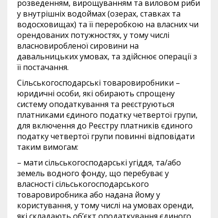
розведенням, вирощуванням та виловом риби
у внутрішніх водоймах (озерах, ставках та
водосховищах) та її переробкою на власних чи
орендованих потужностях, у тому числі
власновиробленої сировини на
давальницьких умовах, та здійснює операції з
її постачання.
Сільськогосподарські товаровиробники –
юридичні особи, які обирають спрощену
систему оподаткування та реєструються
платниками єдиного податку четвертої групи,
для включення до Реєстру платників єдиного
податку четвертої групи повинні відповідати
таким вимогам:
– мати сільськогосподарські угіддя, та/або
земель водного фонду, що перебуває у
власності сільськогосподарського
товаровиробника або надана йому у
користування, у тому числі на умовах оренди,
які складають об’єкт оподаткування єдиного