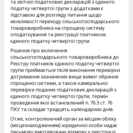
та звітної податкових декларацій з єдиного
податку четвертої групи з додатками є
підставою для розгляду питання щодо
можливості переходу сільськогосподарського
товаровиробника на спрощену систему
оподаткування та реєстрації платником
єдиного податку четвертої групи.
Рішення про включення
сільськогосподарського товаровиробника до
Реєстру платників єдиного податку четвертої
групи приймається після виконання перевірки
дотримання зазначених вище вимог обрання
спрощеної системи, а також камеральної
перевірки поданих податкових декларацій з
єдиного податку четвертої групи, термін
проведення якої встановлений п. 76.3 ст. 76
ПКУ та складає тридцять календарних днів.
Отже, контролюючий орган за місцем обліку
(місцезнаходженням) юридичної особи надає
письмову вмотивовану відмову у реєстрації