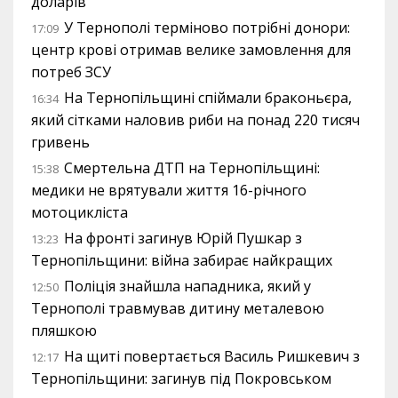
доларів
У Тернополі терміново потрібні донори:
17:09
центр крові отримав велике замовлення для
потреб ЗСУ
На Тернопільщині спіймали браконьєра,
16:34
який сітками наловив риби на понад 220 тисяч
гривень
Смертельна ДТП на Тернопільщині:
15:38
медики не врятували життя 16-річного
мотоцикліста
На фронті загинув Юрій Пушкар з
13:23
Тернопільщини: війна забирає найкращих
Поліція знайшла нападника, який у
12:50
Тернополі травмував дитину металевою
пляшкою
На щиті повертається Василь Ришкевич з
12:17
Тернопільщини: загинув під Покровськом