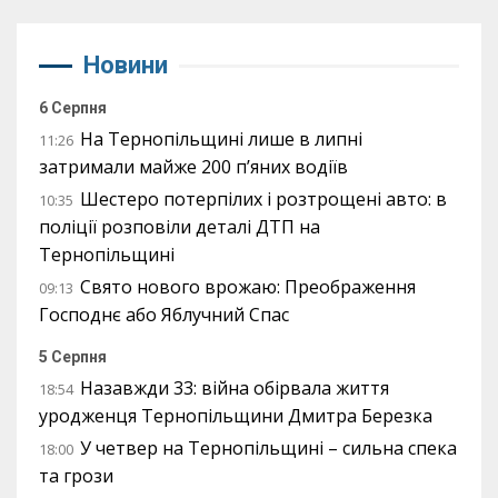
Новини
6 Серпня
На Тернопільщині лише в липні
11:26
затримали майже 200 п’яних водіїв
Шестеро потерпілих і розтрощені авто: в
10:35
поліції розповіли деталі ДТП на
Тернопільщині
Свято нового врожаю: Преображення
09:13
Господнє або Яблучний Спас
5 Серпня
Назавжди 33: війна обірвала життя
18:54
уродженця Тернопільщини Дмитра Березка
У четвер на Тернопільщині – сильна спека
18:00
та грози