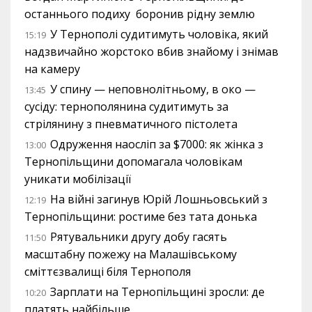
останнього подиху боронив рідну землю
У Тернополі судитимуть чоловіка, який
15:19
надзвичайно жорстоко вбив знайому і знімав
на камеру
У спину — неповнолітньому, в око —
13:45
сусіду: тернополянина судитимуть за
стрілянину з пневматичного пістолета
Одруження наосліп за $7000: як жінка з
13:00
Тернопільщини допомагала чоловікам
уникати мобілізації
На війні загинув Юрій Лошньовський з
12:19
Тернопільщини: ростиме без тата донька
Рятувальники другу добу гасять
11:50
масштабну пожежу на Малашівському
сміттєзвалищі біля Тернополя
Зарплати на Тернопільщині зросли: де
10:20
платять найбільше