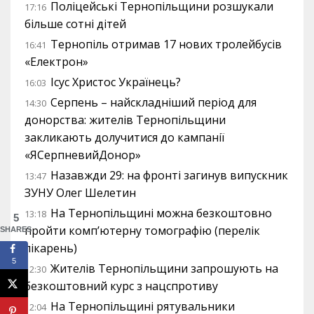
Поліцейські Тернопільщини розшукали
17:16
більше сотні дітей
Тернопіль отримав 17 нових тролейбусів
16:41
«Електрон»
Ісус Христос Українець?
16:03
Серпень – найскладніший період для
14:30
донорства: жителів Тернопільщини
закликають долучитися до кампанії
«ЯСерпневийДонор»
Назавжди 29: на фронті загинув випускник
13:47
ЗУНУ Олег Шелетин
На Тернопільщині можна безкоштовно
13:18
5
пройти комп’ютерну томографію (перелік
SHARES
лікарень)
5
Жителів Тернопільщини запрошують на
12:30
безкоштовний курс з нацспротиву
На Тернопільщині рятувальники
12:04