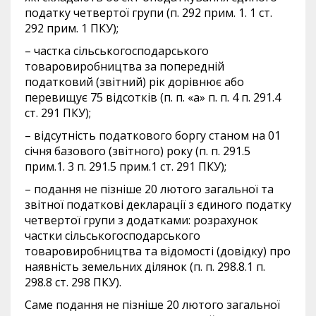
податку четвертої групи (п. 292 прим. 1. 1 ст.
292 прим. 1 ПКУ);
– частка сільськогосподарського
товаровиробництва за попередній
податковий (звітний) рік дорівнює або
перевищує 75 відсотків (п. п. «а» п. п. 4 п. 291.4
ст. 291 ПКУ);
– відсутність податкового боргу станом на 01
січня базового (звітного) року (п. п. 291.5
прим.1. 3 п. 291.5 прим.1 ст. 291 ПКУ);
– подання не пізніше 20 лютого загальної та
звітної податкові декларації з єдиного податку
четвертої групи з додатками: розрахунок
частки сільськогосподарського
товаровиробництва та відомості (довідку) про
наявність земельних ділянок (п. п. 298.8.1 п.
298.8 ст. 298 ПКУ).
Саме подання не пізніше 20 лютого загальної