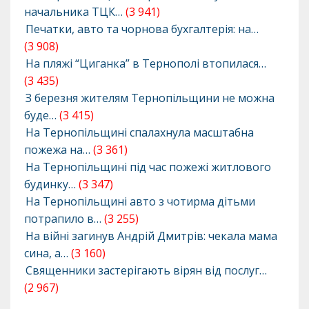
начальника ТЦК…
(3 941)
Печатки, авто та чорнова бухгалтерія: на…
(3 908)
На пляжі “Циганка” в Тернополі втопилася…
(3 435)
З березня жителям Тернопільщини не можна
буде…
(3 415)
На Тернопільщині спалахнула масштабна
пожежа на…
(3 361)
На Тернопільщині під час пожежі житлового
будинку…
(3 347)
На Тернопільщині авто з чотирма дітьми
потрапило в…
(3 255)
На війні загинув Андрій Дмитрів: чекала мама
сина, а…
(3 160)
Священники застерігають вірян від послуг…
(2 967)