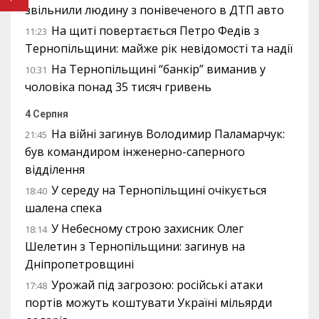
звільнили людину з понівеченого в ДТП авто
На щиті повертається Петро Федів з
11:23
Тернопільщини: майже рік невідомості та надії
На Тернопільщині “банкір” виманив у
10:31
чоловіка понад 35 тисяч гривень
4 Серпня
На війні загинув Володимир Паламарчук:
21:45
був командиром інженерно-саперного
відділення
У середу на Тернопільщині очікується
18:40
шалена спека
У Небесному строю захисник Олег
18:14
Шелетин з Тернопільщини: загинув на
Дніпропетровщині
Урожай під загрозою: російські атаки
17:48
портів можуть коштувати Україні мільярди