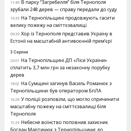
В парку “Загребелля” біля Тернополя
11:49
зрубали 248 дерев — справу передали до суду
На Тернопільщині продовжують гасити
10:39
велику пожежу на сміттєзвалищі
Хор із Тернополя представив Україну в
09:39
Естонії на масштабній антивоєнній прем’єрі
3 Серпня
На Тернопільщині ДП «Ліси України»
20:01
сплатить 3,7 млн грн за незаконну порубку
дерев
На Сумщині загинув Василь Романюк з
18:02
Тернопільщини: був оператором БпЛА
У поліції розповіли, що могло спричинити
16:28
масштабну пожежу на сміттєзвалищі біля
Тернополя
Небесне воїнство поповнив захисник
15:29
Богдан Мартинюк з Тернопільщини: до