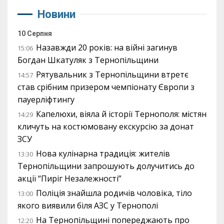
Новини
10 Серпня
Назавжди 20 років: на війні загинув
15:06
Богдан Шкатуляк з Тернопільщини
Рятувальник з Тернопільщини втретє
14:57
став срібним призером чемпіонату Європи з
пауерліфтингу
Капелюхи, віяла й історії Тернополя: містян
14:29
кличуть на костюмовану екскурсію за донат
ЗСУ
Нова кулінарна традиція: жителів
13:30
Тернопільщини запрошують долучитись до
акції “Пиріг Незалежності”
Поліція знайшла родичів чоловіка, тіло
13:00
якого виявили біля АЗС у Тернополі
На Тернопільщині попереджають про
12:20