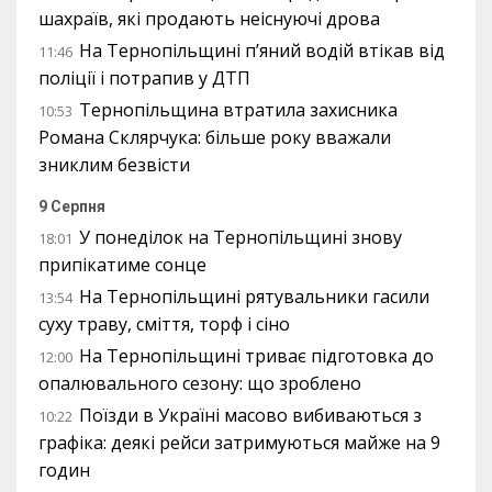
шахраїв, які продають неіснуючі дрова
На Тернопільщині п’яний водій втікав від
11:46
поліції і потрапив у ДТП
Тернопільщина втратила захисника
10:53
Романа Склярчука: більше року вважали
зниклим безвісти
9 Серпня
У понеділок на Тернопільщині знову
18:01
припікатиме сонце
На Тернопільщині рятувальники гасили
13:54
суху траву, сміття, торф і сіно
На Тернопільщині триває підготовка до
12:00
опалювального сезону: що зроблено
Поїзди в Україні масово вибиваються з
10:22
графіка: деякі рейси затримуються майже на 9
годин