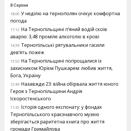
8 Серпня
У неділю на тернополян очікує комфортна
18:00
погода
На Тернопільщині п’яний водій скоїв
17:12
аварію: 3,48 проміле алкоголю в крові
Тернопільські рятувальники гасили
14:39
дев’ять пожеж
На Тернопільщині попрощалися із
13:50
захисником Юрієм Пушкарем: любив життя,
Бога, Україну
Назавжди 23: війна обірвала життя юного
12:49
Героя з Тернопільщини Андрія
Іскоростенського
Історія одного експонату: у фондах
11:35
Тернопільського краєзнавчого музею
зберігається раритетна книга про життя
громади Гримайлова