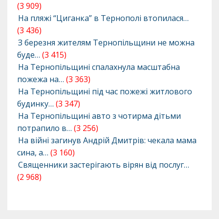
(3 909)
На пляжі “Циганка” в Тернополі втопилася…
(3 436)
З березня жителям Тернопільщини не можна
буде…
(3 415)
На Тернопільщині спалахнула масштабна
пожежа на…
(3 363)
На Тернопільщині під час пожежі житлового
будинку…
(3 347)
На Тернопільщині авто з чотирма дітьми
потрапило в…
(3 256)
На війні загинув Андрій Дмитрів: чекала мама
сина, а…
(3 160)
Священники застерігають вірян від послуг…
(2 968)