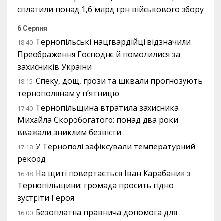
сплатили понад 1,6 млрд грн військового збору
6 Серпня
Тернопільські нацгвардійці відзначили
18:40
Преображення Господнє й помолилися за
захисників України
Спеку, дощ, грози та шквали прогнозують
18:15
тернополянам у п’ятницю
Тернопільщина втратила захисника
17:40
Михайла Скоробогатого: понад два роки
вважали зниклим безвісти
У Тернополі зафіксували температурний
17:18
рекорд
На щиті повертається Іван Карабаник з
16:48
Тернопільщини: громада просить гідно
зустріти Героя
Безоплатна правнича допомога для
16:00