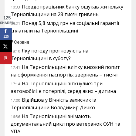
Псевдопрацівник банку ошукав жительку
10:33
Тернопільщини на 28 тисяч гривень
125
Понад 5,8 млрд грн на соціальні гарантії
09:21
SHARES
сплатили на Тернопільщині
125
7 Серпня
Яку погоду прогнозують на
18:10
Тернопільщині в суботу?
На Тернопільщині влітку високий попит
17:41
на оформлення паспортів: звернень – тисячі
На Тернопільщині зіткнулися три
17:14
автомобілі: є потерпілі, серед яких – дитина
Відійшов у Вічність захисник із
17:00
Тернопільщини Володимир Дичко
На Тернопільщині знімають
16:56
документальний цикл про ветеранок ОУН та
УПА