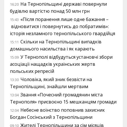
На Тернопільщині державі повернули
16:20
будівлю вартістю понад 50 млн грн
«Після поранення лише одне бажання –
15:43
відновитися і повернутись до побратимів»:
історія незламного тернопільського гвардійця
Скільки на Тернопільщині випадків
15:11
домашнього насильства і як карають
У Тернополі відбудуться установчі збори
15:09
асоціації нащадків українських жертв
польських репресій
Чоловіка, який зник безвісти на
13:30
Тернопільщині, знайшли мертвим
Звання «Почесний громадянин міста
13:04
Тернополя» присвоєно 15 мешканцям громади
Небесне воїнство поповнив захисник
12:04
Богдан Сосінський з Тернопільщини
Жителі Тернопільщини за сім місяців
09:10