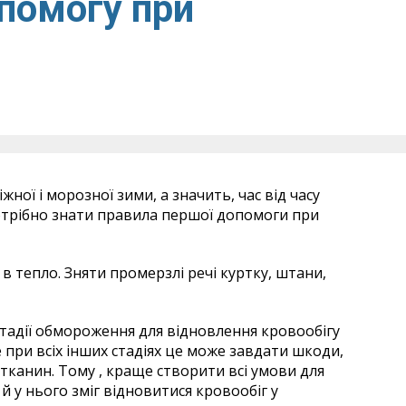
помогу при
жної і морозної зими, а значить, час від часу
отрібно знати правила першої допомоги при
в тепло. Зняти промерзлі речі куртку, штани,
стадії обмороження для відновлення кровообігу
 при всіх інших стадіях це може завдати шкоди,
канин. Тому , краще створити всі умови для
й у нього зміг відновитися кровообіг у