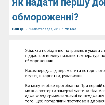
Як надати першу до
обмороженні?
Наш день
13 листопадаа, 2016
1 min read
Усім, хто періодично потрапляє в умови сні
піддається впливу низьких температур, п
обмороженнях.
Насамперед, слід перемістити потерпілого 
взуття, шкарпетки, рукавички.
Ви мкнути різке прогрівання. При першій 
можна розтерти замерзлі частини тіла. Але
адже холод сричиняє значні пошкодження т
того, щоб потерпілий поступово відігрівся 