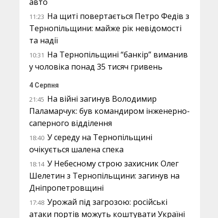
авто
На щиті повертається Петро Федів з
11:23
Тернопільщини: майже рік невідомості
та надії
На Тернопільщині “банкір” виманив
10:31
у чоловіка понад 35 тисяч гривень
4 Серпня
На війні загинув Володимир
21:45
Паламарчук: був командиром інженерно-
саперного відділення
У середу на Тернопільщині
18:40
очікується шалена спека
У Небесному строю захисник Олег
18:14
Шелетин з Тернопільщини: загинув на
Дніпропетровщині
Урожай під загрозою: російські
17:48
атаки портів можуть коштувати Україні