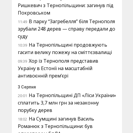
Ришкевич з Тернопільщини: загинув під
Покровськом
В парку “Загребелля” біля Тернополя
11:49
зрубали 248 дерев — справу передали до
суду
На Тернопільщині продовжують
10:39
гасити велику пожежу на сміттєзвалищі
Хор із Тернополя представив
09:39
Україну в Естонії на масштабній
антивоєнній прем’єрі
3 Серпня
На Тернопільщині ДП «Ліси України»
20:01
сплатить 3,7 млн грн за незаконну
порубку дерев
На Сумщині загинув Василь
18:02
Романюк з Тернопільщини: був