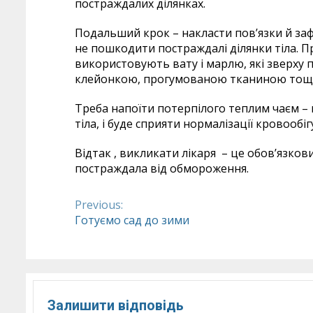
постраждалих ділянках.
Подальший крок – накласти пов’язки й зафі
не пошкодити постраждалі ділянки тіла. Пр
використовують вату і марлю, які зверху
клейонкою, прогумованою тканиною тощ
Треба напоїти потерпілого теплим чаєм 
тіла, і буде сприяти нормалізації кровообіг
Відтак , викликати лікаря – це обов’язков
постраждала від обмороження.
Previous:
Continue
Готуємо сад до зими
Reading
Залишити відповідь