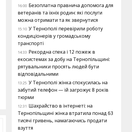
Безоплатна правнича допомога для
16:00
ветеранів та їхніх родин: які послуги
можна отримати та як звернутися
У Тернополі перевірили роботу
15:10
кондиціонерів у громадському
транспорті
Рекордна спека і 12 пожеж в
14:33
екосистемах за добу на Тернопільщині:
рятувальники просять людей бути
відповідальними
У Тернополі жінка спокусилась на
13:25
забутий телефон — їй загрожує 8 років
тюрми
Шахрайство в інтернеті: на
12:31
Тернопільщині жінка втратила понад 63
тисячі гривень, намагаючись продати
взуття