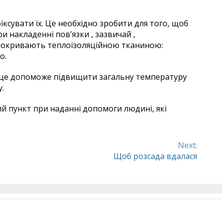
ксувати їх. Це необхідно зробити для того, щоб
и накладенні пов’язки , зазвичай ,
 покривають теплоізоляційною тканиною:
о.
– це допоможе підвищити загальну температуру
у.
ий пункт при наданні допомоги людині, які
Next:
Щоб розсада вдалася