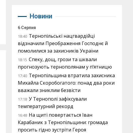
Новини
6 Серпня
Тернопільські нацгвардійці
18:40
відзначили Преображення Господнє й
помолилися за захисників України
Спеку, дощ, грози та шквали
18:15
прогнозують тернополянам у п’ятницю
Тернопільщина втратила захисника
17:40
Михайла Скоробогатого: понад два роки
вважали зниклим безвісти
У Тернополі зафіксували
17:18
температурний рекорд
На щиті повертається Іван
16:48
Карабаник з Тернопільщини: громада
просить гідно зустріти Героя