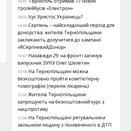
Тернопіль отримав 17 нових
16:41
тролейбусів «Електрон»
Ісус Христос Українець?
16:03
Серпень – найскладніший період для
14:30
донорства: жителів Тернопільщини
закликають долучитися до кампанії
«ЯСерпневийДонор»
Назавжди 29: на фронті загинув
13:47
випускник ЗУНУ Олег Шелетин
На Тернопільщині можна
13:18
безкоштовно пройти комп’ютерну
томографію (перелік лікарень)
Жителів Тернопільщини
12:30
запрошують на безкоштовний курс з
нацспротиву
На Тернопільщині рятувальники
12:04
звільнили людину з понівеченого в ДТП