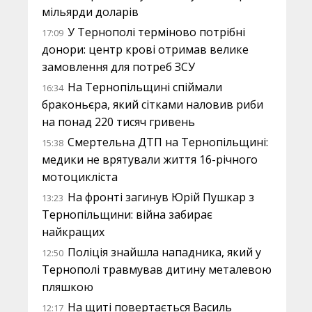
мільярди доларів
У Тернополі терміново потрібні
17:09
донори: центр крові отримав велике
замовлення для потреб ЗСУ
На Тернопільщині спіймали
16:34
браконьєра, який сітками наловив риби
на понад 220 тисяч гривень
Смертельна ДТП на Тернопільщині:
15:38
медики не врятували життя 16-річного
мотоцикліста
На фронті загинув Юрій Пушкар з
13:23
Тернопільщини: війна забирає
найкращих
Поліція знайшла нападника, який у
12:50
Тернополі травмував дитину металевою
пляшкою
На щиті повертається Василь
12:17