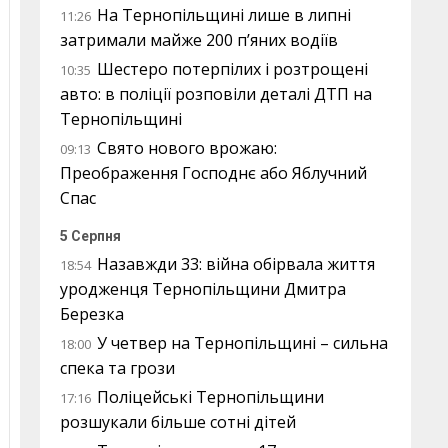
На Тернопільщині лише в липні
11:26
затримали майже 200 п’яних водіїв
Шестеро потерпілих і розтрощені
10:35
авто: в поліції розповіли деталі ДТП на
Тернопільщині
Свято нового врожаю:
09:13
Преображення Господнє або Яблучний
Спас
5 Серпня
Назавжди 33: війна обірвала життя
18:54
уродженця Тернопільщини Дмитра
Березка
У четвер на Тернопільщині – сильна
18:00
спека та грози
Поліцейські Тернопільщини
17:16
розшукали більше сотні дітей