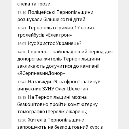
спека та грози
Поліцейські Тернопільщини
17:16
розшукали більше сотні дітей
Тернопіль отримав 17 нових
16:41
тролейбусів «Електрон»
Ісус Христос Українець?
16:03
Серпень – найскладніший період для
14:30
донорства: жителів Тернопільщини
закликають долучитися до кампанії
«ЯСерпневийДонор»
Назавжди 29: на фронті загинув
13:47
випускник ЗУНУ Олег Шелетин
На Тернопільщині можна
13:18
безкоштовно пройти комп’ютерну
томографію (перелік лікарень)
Жителів Тернопільщини
12:30
запрошують на безкоштовний курс з