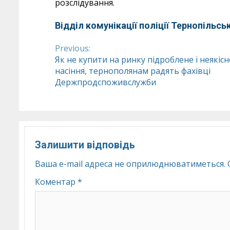
розслідування.
Відділ комунікації поліції Тернопільськ
Previous:
Continue
Як не купити на ринку підроблене і неякісн
насіння, тернополянам радять фахівці
Reading
Держпродспоживслужби
Залишити відповідь
Ваша e-mail адреса не оприлюднюватиметься.
Коментар
*