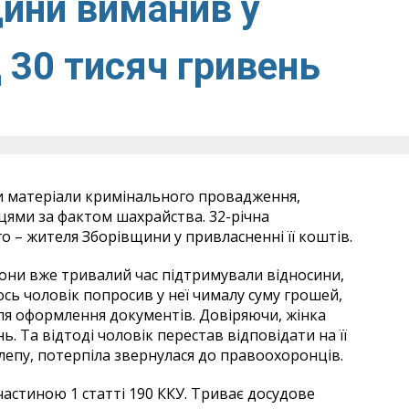
ини виманив у
 30 тисяч гривень
 матеріали кримінального провадження,
ями за фактом шахрайства. 32-річна
о – жителя Зборівщини у привласненні її коштів.
вони вже тривалий час підтримували відносини,
кось чоловік попросив у неї чималу суму грошей,
для оформлення документів. Довіряючи, жінка
. Та відтоді чоловік перестав відповідати на її
лепу, потерпіла звернулася до правоохоронців.
астиною 1 статті 190 ККУ. Триває досудове