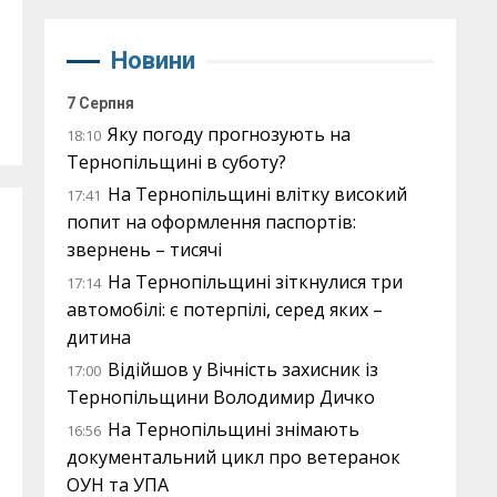
Новини
7 Серпня
Яку погоду прогнозують на
18:10
Тернопільщині в суботу?
На Тернопільщині влітку високий
17:41
попит на оформлення паспортів:
звернень – тисячі
На Тернопільщині зіткнулися три
17:14
автомобілі: є потерпілі, серед яких –
дитина
Відійшов у Вічність захисник із
17:00
Тернопільщини Володимир Дичко
На Тернопільщині знімають
16:56
документальний цикл про ветеранок
ОУН та УПА