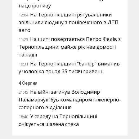
нацспротиву
На Тернопільщині рятувальники
12:04
звільнили людину з понівеченого в ДТП
авто
На щиті повертається Петро Федів з
11:23
Тернопільщини: майже рік невідомості
та надії
На Тернопільщині “банкір” виманив
10:31
у чоловіка понад 35 тисяч гривень
4 Серпня
На війні загинув Володимир
21:45
Паламарчук: був командиром інженерно-
саперного відділення
У середу на Тернопільщині
18:40
очікується шалена спека