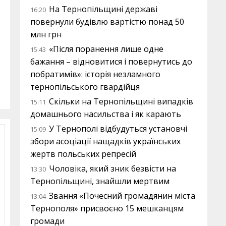
На Тернопільщині державі
16:20
повернули будівлю вартістю понад 50
млн грн
«Після поранення лише одне
15:43
бажання – відновитися і повернутись до
побратимів»: історія незламного
тернопільського гвардійця
Скільки на Тернопільщині випадків
15:11
домашнього насильства і як карають
У Тернополі відбудуться установчі
15:09
збори асоціації нащадків українських
жертв польських репресій
Чоловіка, який зник безвісти на
13:30
Тернопільщині, знайшли мертвим
Звання «Почесний громадянин міста
13:04
Тернополя» присвоєно 15 мешканцям
громади