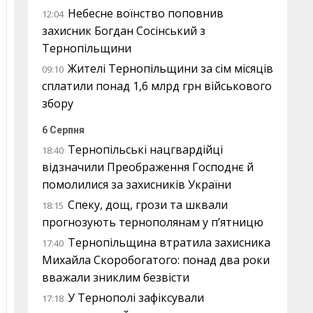
Небесне воїнство поповнив
12:04
захисник Богдан Сосінський з
Тернопільщини
Жителі Тернопільщини за сім місяців
09:10
сплатили понад 1,6 млрд грн військового
збору
6 Серпня
Тернопільські нацгвардійці
18:40
відзначили Преображення Господнє й
помолилися за захисників України
Спеку, дощ, грози та шквали
18:15
прогнозують тернополянам у п’ятницю
Тернопільщина втратила захисника
17:40
Михайла Скоробогатого: понад два роки
вважали зниклим безвісти
У Тернополі зафіксували
17:18