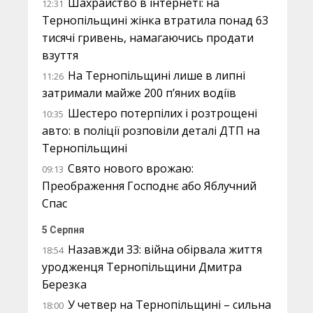
Шахрайство в інтернеті: на
12:31
Тернопільщині жінка втратила понад 63
тисячі гривень, намагаючись продати
взуття
На Тернопільщині лише в липні
11:26
затримали майже 200 п’яних водіїв
Шестеро потерпілих і розтрощені
10:35
авто: в поліції розповіли деталі ДТП на
Тернопільщині
Свято нового врожаю:
09:13
Преображення Господнє або Яблучний
Спас
5 Серпня
Назавжди 33: війна обірвала життя
18:54
уродженця Тернопільщини Дмитра
Березка
У четвер на Тернопільщині – сильна
18:00