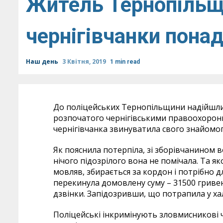
Житель Тернопільщ
чернігівчанки понад
Наш день
3 Квітня, 2019
1 min read
До поліцейських Тернопільщини надійшли
розпочатого чернігівськими правоохоронц
чернігівчанка звинуватила свого знайомог
Як пояснила потерпіла, зі зборівчанином 
нічого підозрілого вона не помічала. Та я
мовляв, збирається за кордон і потрібно 
перекинула домовлену суму – 31500 гривень
дзвінки. Запідозривши, що потрапила у ха
Поліцейські інкримінують зловмисникові ч