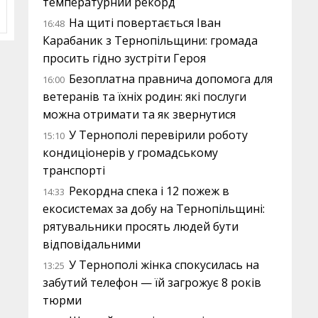
температурний рекорд
На щиті повертається Іван
16:48
Карабаник з Тернопільщини: громада
просить гідно зустріти Героя
Безоплатна правнича допомога для
16:00
ветеранів та їхніх родин: які послуги
можна отримати та як звернутися
У Тернополі перевірили роботу
15:10
кондиціонерів у громадському
транспорті
Рекордна спека і 12 пожеж в
14:33
екосистемах за добу на Тернопільщині:
рятувальники просять людей бути
відповідальними
У Тернополі жінка спокусилась на
13:25
забутий телефон — їй загрожує 8 років
тюрми