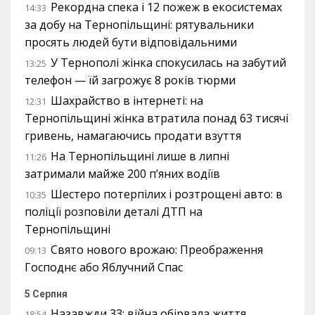
Рекордна спека і 12 пожеж в екосистемах
14:33
за добу на Тернопільщині: рятувальники
просять людей бути відповідальними
У Тернополі жінка спокусилась на забутий
13:25
телефон — їй загрожує 8 років тюрми
Шахрайство в інтернеті: на
12:31
Тернопільщині жінка втратила понад 63 тисячі
гривень, намагаючись продати взуття
На Тернопільщині лише в липні
11:26
затримали майже 200 п’яних водіїв
Шестеро потерпілих і розтрощені авто: в
10:35
поліції розповіли деталі ДТП на
Тернопільщині
Свято нового врожаю: Преображення
09:13
Господнє або Яблучний Спас
5 Серпня
Назавжди 33: війна обірвала життя
18:54