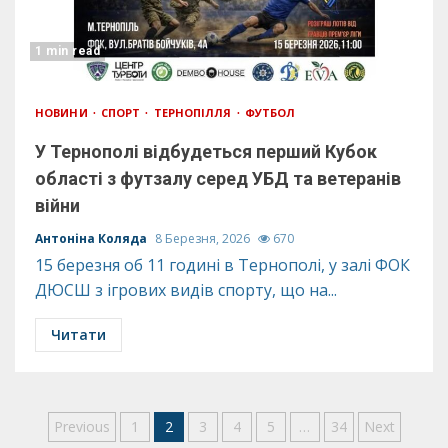
1 min read
НОВИНИ
СПОРТ
ТЕРНОПІЛЛЯ
ФУТБОЛ
У Тернополі відбудеться перший Кубок
області з футзалу серед УБД та ветеранів
війни
Антоніна Коляда
8 Березня, 2026
670
15 березня об 11 годині в Тернополі, у залі ФОК
ДЮСШ з ігрових видів спорту, що на...
Читати
Пагінація
Previous
1
2
3
4
5
…
34
Next