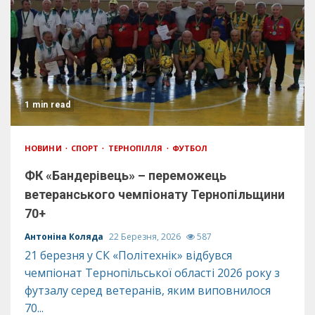
1 min read
НОВИНИ
СПОРТ
ТЕРНОПІЛЛЯ
ФУТБОЛ
ФК «Бандерівець» – переможець
ветеранського чемпіонату Тернопільщини
70+
Антоніна Коляда
22 Березня, 2026
587
21 березня у СК «Політехнік» відбувся
чемпіонат Тернопільської області 2026 року з
футзалу серед ветеранів, яким виповнилося
70...