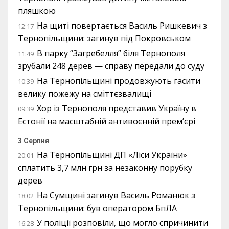
пляшкою
На щиті повертається Василь Ришкевич з
12:17
Тернопільщини: загинув під Покровськом
В парку “Загребелля” біля Тернополя
11:49
зрубали 248 дерев — справу передали до суду
На Тернопільщині продовжують гасити
10:39
велику пожежу на сміттєзвалищі
Хор із Тернополя представив Україну в
09:39
Естонії на масштабній антивоєнній прем’єрі
3 Серпня
На Тернопільщині ДП «Ліси України»
20:01
сплатить 3,7 млн грн за незаконну порубку
дерев
На Сумщині загинув Василь Романюк з
18:02
Тернопільщини: був оператором БпЛА
У поліції розповіли, що могло спричинити
16:28