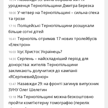
уродженця Тернопільщини Дмитра Березка
У четвер на Тернопільщині – сильна спека
18:00
та грози
Поліцейські Тернопільщини розшукали
17:16
більше сотні дітей
Тернопіль отримав 17 нових тролейбусів
16:41
«Електрон»
Ісус Христос Українець?
16:03
Серпень – найскладніший період для
14:30
донорства: жителів Тернопільщини
закликають долучитися до кампанії
«ЯСерпневийДонор»
Назавжди 29: на фронті загинув випускник
13:47
ЗУНУ Олег Шелетин
На Тернопільщині можна безкоштовно
13:18
пройти комп’ютерну томографію (перелік