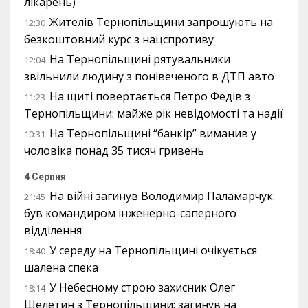
лікарень)
Жителів Тернопільщини запрошують на
12:30
безкоштовний курс з нацспротиву
На Тернопільщині рятувальники
12:04
звільнили людину з понівеченого в ДТП авто
На щиті повертається Петро Федів з
11:23
Тернопільщини: майже рік невідомості та надії
На Тернопільщині “банкір” виманив у
10:31
чоловіка понад 35 тисяч гривень
4 Серпня
На війні загинув Володимир Паламарчук:
21:45
був командиром інженерно-саперного
відділення
У середу на Тернопільщині очікується
18:40
шалена спека
У Небесному строю захисник Олег
18:14
Шелетин з Тернопільщини: загинув на