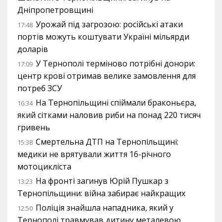
Дніпропетровщині
Урожай під загрозою: російські атаки
17:48
портів можуть коштувати Україні мільярди
доларів
У Тернополі терміново потрібні донори:
17:09
центр крові отримав велике замовлення для
потреб ЗСУ
На Тернопільщині спіймали браконьєра,
16:34
який сітками наловив риби на понад 220 тисяч
гривень
Смертельна ДТП на Тернопільщині:
15:38
медики не врятували життя 16-річного
мотоцикліста
На фронті загинув Юрій Пушкар з
13:23
Тернопільщини: війна забирає найкращих
Поліція знайшла нападника, який у
12:50
Тернополі травмував дитину металевою