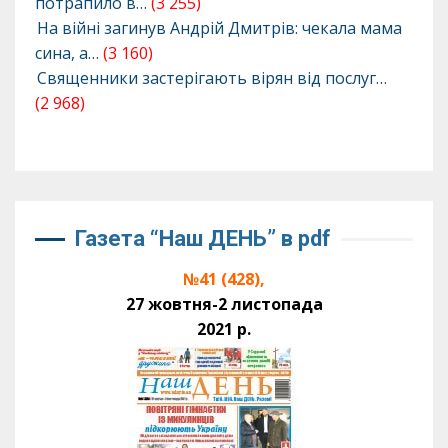
потрапило в…
(3 255)
На війні загинув Андрій Дмитрів: чекала мама
сина, а…
(3 160)
Священники застерігають вірян від послуг…
(2 968)
Газета “Наш ДЕНЬ” в pdf
№41 (428),
27 жовтня-2 листопада
2021 р.