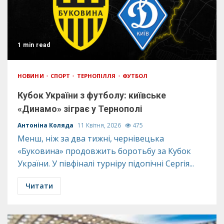
1 min read
НОВИНИ
СПОРТ
ТЕРНОПІЛЛЯ
ФУТБОЛ
Кубок України з футболу: київське
«Динамо» зіграє у Тернополі
Антоніна Коляда
11 Квітня, 2026
475
Менш, ніж за два тижні, чернівецька
«Буковина» продовжить боротьбу за Кубок
України. У півфіналі турніру підопічні Сергія...
Читати