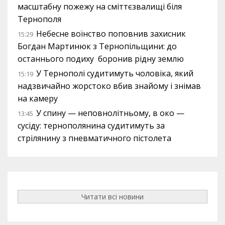
масштабну пожежу на сміттєзвалищі біля
Тернополя
Небесне воїнство поповнив захисник
15:29
Богдан Мартинюк з Тернопільщини: до
останнього подиху боронив рідну землю
У Тернополі судитимуть чоловіка, який
15:19
надзвичайно жорстоко вбив знайому і знімав
на камеру
У спину — неповнолітньому, в око —
13:45
сусіду: тернополянина судитимуть за
стрілянину з пневматичного пістолета
Читати всі новини