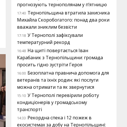
прогнозують тернополянам у п’ятницю
Тернопільщина втратила захисника
17:40
Михайла Скоробогатого: понад два роки
вважали зниклим безвісти
У Тернополі зафіксували
17:18
температурний рекорд
На щиті повертається Іван
16:48
Карабаник з Тернопільщини: громада
просить гідно зустріти Героя
Безоплатна правнича допомога для
16:00
ветеранів та їхніх родин: які послуги
можна отримати та як звернутися
У Тернополі перевірили роботу
15:10
кондиціонерів у громадському
транспорті
Рекордна спека і 12 пожеж в
14:33
екосистемах за добу на Тернопільщині: