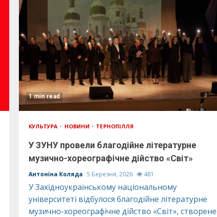
1 min read
КУЛЬТУРА
НОВИНИ
ТЕРНОПІЛЛЯ
У ЗУНУ провели благодійне літературне
музично-хореографічне дійство «Світ»
Антоніна Коляда
5 Березня, 2026
481
У Західноукраїнському національному
університеті відбулося благодійне літературне
музично-хореографічне дійство «Світ», створене