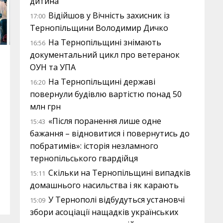
дитина
Відійшов у Вічність захисник із
17:00
Тернопільщини Володимир Дичко
На Тернопільщині знімають
16:56
документальний цикл про ветеранок
ОУН та УПА
На Тернопільщині державі
16:20
повернули будівлю вартістю понад 50
млн грн
«Після поранення лише одне
15:43
бажання – відновитися і повернутись до
побратимів»: історія незламного
тернопільського гвардійця
Скільки на Тернопільщині випадків
15:11
домашнього насильства і як карають
У Тернополі відбудуться установчі
15:09
збори асоціації нащадків українських