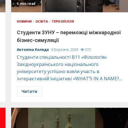
1 min read
НОВИНИ
ОСВІТА
ТЕРНОПІЛЛЯ
Студенти ЗУНУ – переможці міжнародної
бізнес-симуляції
Антоніна Коляда
6 Березня, 2026
572
Студенти спеціальності В11 «Філологія»
Західноукраїнського національного
університету успішно взяли участь в
інтерактивній ініціативі «WHAT’S IN A NAME?...
Читати