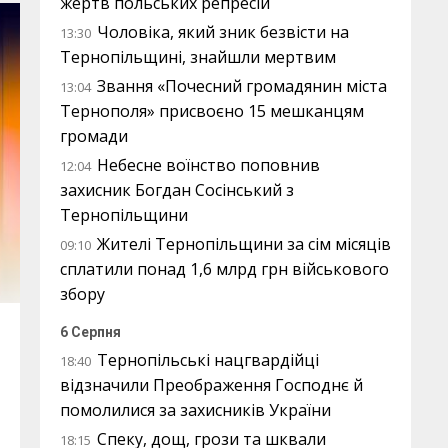
жертв польських репресій
Чоловіка, який зник безвісти на
13:30
Тернопільщині, знайшли мертвим
Звання «Почесний громадянин міста
13:04
Тернополя» присвоєно 15 мешканцям
громади
Небесне воїнство поповнив
12:04
захисник Богдан Сосінський з
Тернопільщини
Жителі Тернопільщини за сім місяців
09:10
сплатили понад 1,6 млрд грн військового
збору
6 Серпня
Тернопільські нацгвардійці
18:40
відзначили Преображення Господнє й
помолилися за захисників України
Спеку, дощ, грози та шквали
18:15