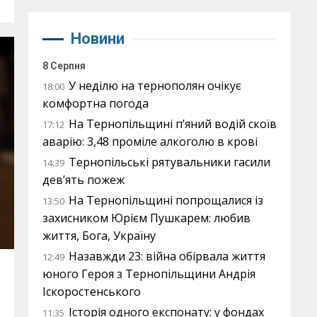
Новини
8 Серпня
У неділю на тернополян очікує
18:00
комфортна погода
На Тернопільщині п’яний водій скоїв
17:12
аварію: 3,48 проміле алкоголю в крові
Тернопільські рятувальники гасили
14:39
дев’ять пожеж
На Тернопільщині попрощалися із
13:50
захисником Юрієм Пушкарем: любив
життя, Бога, Україну
Назавжди 23: війна обірвала життя
12:49
юного Героя з Тернопільщини Андрія
Іскоростенського
Історія одного експонату: у фондах
11:35