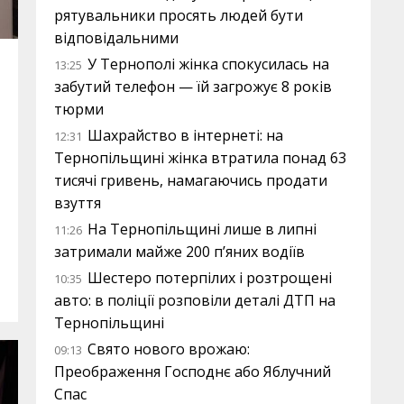
рятувальники просять людей бути
відповідальними
У Тернополі жінка спокусилась на
13:25
забутий телефон — їй загрожує 8 років
тюрми
Шахрайство в інтернеті: на
12:31
Тернопільщині жінка втратила понад 63
тисячі гривень, намагаючись продати
взуття
На Тернопільщині лише в липні
11:26
затримали майже 200 п’яних водіїв
Шестеро потерпілих і розтрощені
10:35
авто: в поліції розповіли деталі ДТП на
Тернопільщині
Свято нового врожаю:
09:13
Преображення Господнє або Яблучний
Спас