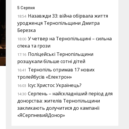
5 Серпня
Назавжди 33: війна обірвала життя
18:54
уродженця Тернопільщини Дмитра
Березка
У четвер на Тернопільщині – сильна
18:00
спека та грози
Поліцейські Тернопільщини
17:16
розшукали більше сотні дітей
Тернопіль отримав 17 нових
16:41
тролейбусів «Електрон»
Ісус Христос Українець?
16:03
Серпень – найскладніший період для
14:30
донорства: жителів Тернопільщини
закликають долучитися до кампанії
«ЯСерпневийДонор»