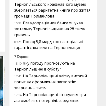
Тернопільського краєзнавчого музею
зберігається раритетна книга про життя
громади Гримайлова
Псевдопрацівник банку ошукав
10:33
жительку Тернопільщини на 28 тисяч
гривень
Понад 5,8 млрд грн на соціальні
09:21
гарантії сплатили на Тернопільщині
7 Серпня
Яку погоду прогнозують на
18:10
Тернопільщині в суботу?
На Тернопільщині влітку високий
17:41
попит на оформлення паспортів:
звернень – тисячі
На Тернопільщині зіткнулися три
17:14
автомобілі: є потерпілі, серед яких –